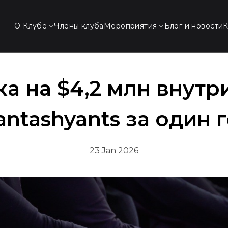
О Клубе
Члены клуба
Мероприятия
Блог и новости
а на $4,2 млн внутр
ntashyants за один 
23 Jan 2026