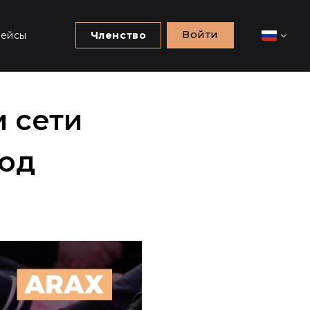
Войти
Кейсы
Членство
и сети
год