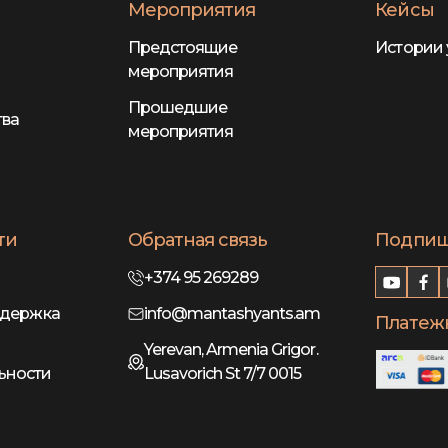
Мероприятия
Кейсы
Предстоящие
Истории 
мероприятия
Прошедшие
тва
мероприятия
ти
Обратная связь
Подпиши
+374 95 269289
ддержка
info@mantashyants.am
Платеж
Yerevan, Armenia Grigor.
ьности
Lusavorich St 7/7 0015