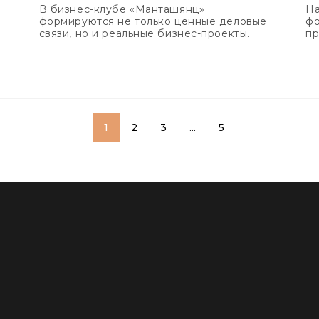
о
В бизнес-клубе «Манташянц»
На
формируются не только ценные деловые
фо
связи, но и реальные бизнес-проекты.
пр
Fr
1
2
3
...
5