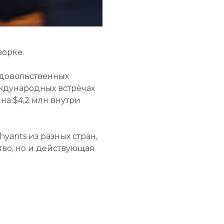
ворке.
одовольственных
еждународных встречах
на $4,2 млн внутри
yants из разных стран,
тво, но и действующая