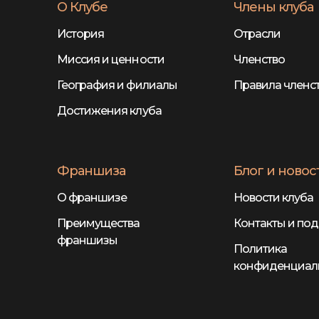
О Клубе
Члены клуба
История
Отрасли
Миссия и ценности
Членство
География и филиалы
Правила членс
Достижения клуба
Франшиза
Блог и новос
О франшизе
Новости клуба
Преимущества
Контакты и по
франшизы
Политика
конфиденциал