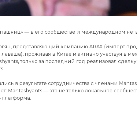
нташянц» — в его сообществе и международном нет
оргян, представляющий компанию ARAX (импорт пр
 лаваша), проживая в Китае и активно участвуя в м
shyants, только за последний год реализовал сделку 
s.
ись в результате сотрудничества с членами Mantash
ет: Mantashyants — это не только локальное сообщес
-платформа.